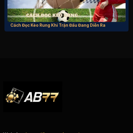
Cách Đọc Kèo Rung Khi Trận Đấu Đang Diễn Ra