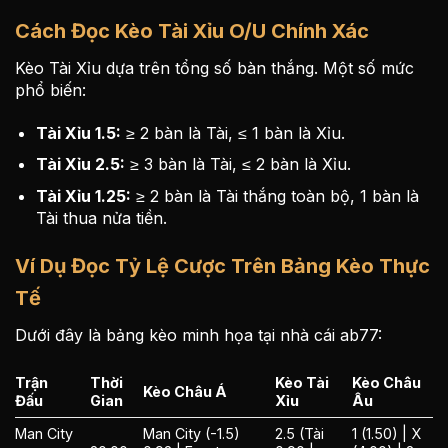
Cách Đọc Kèo Tài Xỉu O/U Chính Xác
Kèo Tài Xỉu dựa trên tổng số bàn thắng. Một số mức
phổ biến:
Tài Xỉu 1.5:
≥ 2 bàn là Tài, ≤ 1 bàn là Xỉu.
Tài Xỉu 2.5:
≥ 3 bàn là Tài, ≤ 2 bàn là Xỉu.
Tài Xỉu 1.25:
≥ 2 bàn là Tài thắng toàn bộ, 1 bàn là
Tài thua nửa tiền.
Ví Dụ Đọc Tỷ Lệ Cược Trên Bảng Kèo Thực
Tế
Dưới đây là bảng kèo minh họa tại nhà cái ab77:
Trận
Thời
Kèo Tài
Kèo Châu
Kèo Châu Á
Đấu
Gian
Xỉu
Âu
Man City
Man City (-1.5)
2.5 (Tài
1 (1.50) | X