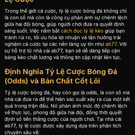
Trong thế giới cá cược, tỷ lệ cược bóng đá không chỉ
là con số mà còn là công cụ phản ánh sự chênh lệch
giữa hai đội bóng, giúp người chơi đưa ra quyết định
sáng suốt. Việc nắm bắt
cách đọc tỷ lệ kèo
giúp bạn
tránh rủi ro, tối ưu hóa lợi nhuận và tận hưởng trải
nghiệm cá cược tại các nền tảng uy tín như
ab77
. Với
sự hỗ trợ từ nhà cái ab77, bạn sẽ dễ dàng tiếp cận
bảng kèo chất lượng và thông tin cập nhật liên tục.
Định Nghĩa Tỷ Lệ Cược Bóng Đá
(Odds) và Bản Chất Cốt Lõi
Tỷ lệ cược bóng đá, hay còn gọi là odds, là con số mà
nhà cái đưa ra để thể hiện xác suất xảy ra của một kết
quả trong trận đấu. Nó phản ánh mức độ chênh lệch
về thực lực, phong độ giữa hai đội, đồng thời quyết
định số tiền thắng cược của người chơi. Tại nhà cái
ab77, tỷ lệ cược được xây dựng dựa trên phân tích
chuyên sâu về: