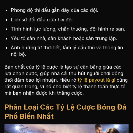
Phong độ thi đấu gần đây của các đội.
Lịch sử đối đầu giữa hai đội.
Tình hình lực lượng, chấn thương, đội hình ra sân.
Yếu tố sân nhà, sân khách hoặc sân trung lập.
Ảnh hưởng từ thời tiết, tâm lý cầu thủ và thông tin
nội bộ.
Bản chất của tỷ lệ cược là tạo sự cân bằng giữa các
lựa chọn cược, giúp nhà cái thu hút người chơi đồng
thời đảm bảo lợi nhuận. Hiểu rõ
tỷ lệ payout là gì
cũng
rất quan trọng, vì nó cho biết tỷ lệ thanh toán thực tế
mà bạn nhận được khi thắng cược.
Phân Loại Các Tỷ Lệ Cược Bóng Đá
Phổ Biến Nhất