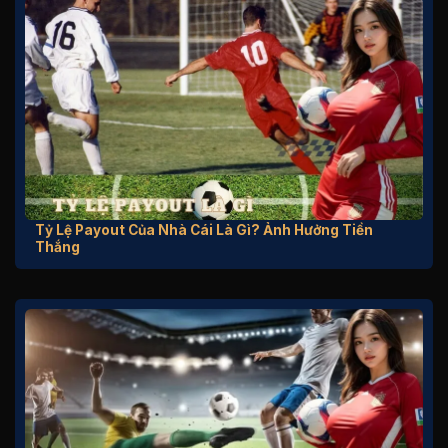
Tỷ Lệ Payout Của Nhà Cái Là Gì? Ảnh Hưởng Tiền
Thắng