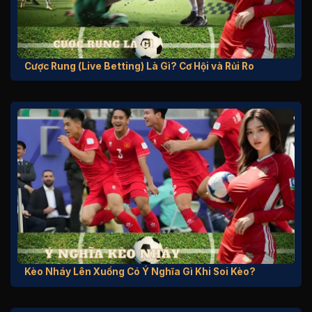
Cược Rung (Live Betting) Là Gì? Cơ Hội và Rủi Ro
Kèo Nháy Lên Xuống Có Ý Nghĩa Gì Khi Soi Kèo?