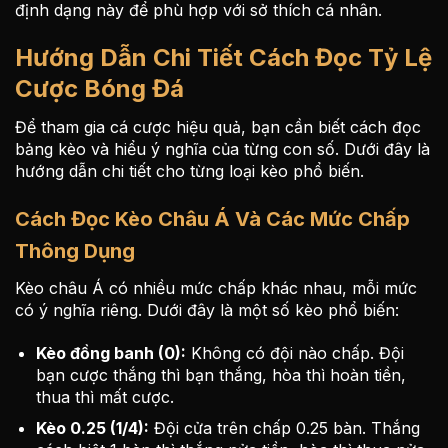
định dạng này để phù hợp với sở thích cá nhân.
Hướng Dẫn Chi Tiết Cách Đọc Tỷ Lệ
Cược Bóng Đá
Để tham gia cá cược hiệu quả, bạn cần biết cách đọc
bảng kèo và hiểu ý nghĩa của từng con số. Dưới đây là
hướng dẫn chi tiết cho từng loại kèo phổ biến.
Cách Đọc Kèo Châu Á Và Các Mức Chấp
Thông Dụng
Kèo châu Á có nhiều mức chấp khác nhau, mỗi mức
có ý nghĩa riêng. Dưới đây là một số kèo phổ biến:
Kèo đồng banh (0):
Không có đội nào chấp. Đội
bạn cược thắng thì bạn thắng, hòa thì hoàn tiền,
thua thì mất cược.
Kèo 0.25 (1/4):
Đội cửa trên chấp 0.25 bàn. Thắng