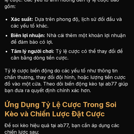
gồm:
Xác suất:
Dựa trên phong độ, lịch sử đối đầu và
các yếu tố khác.
Biên lợi nhuận:
Nhà cái thêm một khoản lợi nhuận
để đảm bảo có lợi.
Tâm lý người chơi:
Tỷ lệ cược có thể thay đổi để
cân bằng dòng tiền cược.
Tỷ lệ cược biến động do các yếu tố như thông tin
chấn thương, thay đổi đội hình, hoặc lượng tiền cược
đổ vào một cửa. Theo dõi biến động kèo tại ab77 giúp
bạn đưa ra quyết định chính xác hơn.
Ứng Dụng Tỷ Lệ Cược Trong Soi
Kèo và Chiến Lược Đặt Cược
Để soi kèo hiệu quả tại ab77, bạn cần áp dụng các
chiến lược sau: