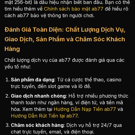
mật 256-bit) là dấu hiệu nhận biết ban đầu. Bạn có thể
tìm hiểu thêm về
Chính sách bảo mật ab77
để hiểu rõ
cách ab77 bảo vệ thông tin người chơi.
Đánh Giá Toàn Diện: Chất Lượng Dịch Vụ,
Giao Dịch, Sản Phẩm và Chăm Sóc Khách
Hàng
Chất lượng dịch vụ của ab77 được đánh giá qua các
yếu tố như:
Sản phẩm đa dạng
: Từ cá cược thể thao, casino
trực tuyến, đến slot game và lô đề.
Giao dịch nhanh chóng
: Hỗ trợ nhiều phương thức
thanh toán như ngân hàng, ví điện tử, và tiền mã
hóa. Xem thêm tại
Hướng Dẫn Nạp Tiền ab77
và
Hướng Dẫn Rút Tiền tại ab77
.
Chăm sóc khách hàng
: Dịch vụ hỗ trợ 24/7 qua
chat trực tuyến, email, và điện thoại.