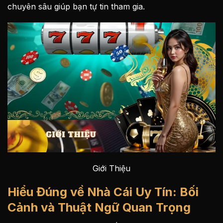
chuyên sâu giúp bạn tự tin tham gia.
Giới Thiệu
Hiểu Đúng về Nhà Cái Uy Tín: Bối
Cảnh và Thuật Ngữ Quan Trọng