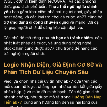
(SSL), đơn vị kiểm định (eCOGRA), và các phương
thức giao dịch phổ biến.
Thực thể ngữ nghĩa chính
yếu
bao gồm khái niệm nhà cái, người chơi, giấy phép
hoạt động, và các loại trò chơi cá cược. ab77 cũng hỗ
trợ
ứng dụng di động chuyên dụng
và mạng lưới đại
lý, giúp người chơi dễ dàng tiếp cận dịch vụ.
Các chủ đề mở rộng như
cờ bạc có trách nhiệm
, cập
nhật luật pháp cá cược, và ứng dụng công nghệ
blockchain cũng được ab77 chú trọng để nâng cao
trải nghiệm người chơi.
Logic Nhận Diện, Giả Định Cơ Sở và
Phân Tích Dữ Liệu Chuyên Sâu
Việc lựa chọn nhà cái uy tín như ab77 dựa trên các
mối quan hệ logic, chẳng hạn như sự liên kết giữa giấy
phép hợp lệ và mức độ minh bạch. Tốc độ giao dịch
nhanh chóng, như được mô tả trong
Hướng Dẫn Nạp
Tiền ab77
, cũng ảnh hưởng lớn đến sự hài lòng của