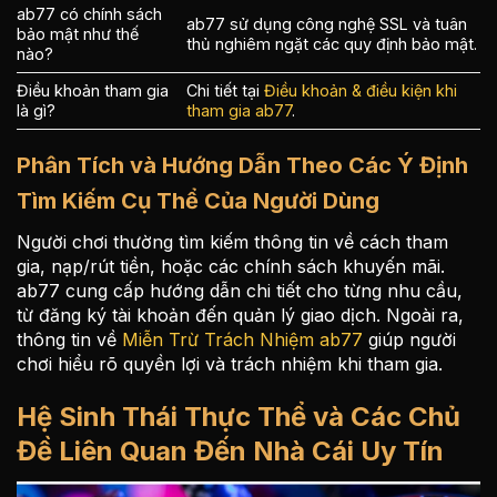
ab77 có chính sách
ab77 sử dụng công nghệ SSL và tuân
bảo mật như thế
thủ nghiêm ngặt các quy định bảo mật.
nào?
Điều khoản tham gia
Chi tiết tại
Điều khoản & điều kiện khi
là gì?
tham gia ab77
.
Phân Tích và Hướng Dẫn Theo Các Ý Định
Tìm Kiếm Cụ Thể Của Người Dùng
Người chơi thường tìm kiếm thông tin về cách tham
gia, nạp/rút tiền, hoặc các chính sách khuyến mãi.
ab77 cung cấp hướng dẫn chi tiết cho từng nhu cầu,
từ đăng ký tài khoản đến quản lý giao dịch. Ngoài ra,
thông tin về
Miễn Trừ Trách Nhiệm ab77
giúp người
chơi hiểu rõ quyền lợi và trách nhiệm khi tham gia.
Hệ Sinh Thái Thực Thể và Các Chủ
Đề Liên Quan Đến Nhà Cái Uy Tín