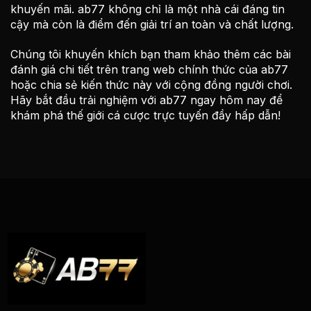
khuyến mãi. ab77 không chỉ là một nhà cái đáng tin
cậy mà còn là điểm đến giải trí an toàn và chất lượng.
Chúng tôi khuyến khích bạn tham khảo thêm các bài
đánh giá chi tiết trên trang web chính thức của ab77
hoặc chia sẻ kiến thức này với cộng đồng người chơi.
Hãy bắt đầu trải nghiệm với ab77 ngay hôm nay để
khám phá thế giới cá cược trực tuyến đầy hấp dẫn!