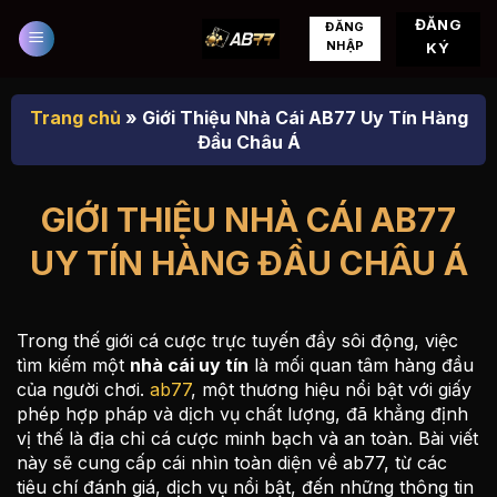
Bỏ
ĐĂNG
ĐĂNG
qua
NHẬP
KÝ
nội
dung
Trang chủ
»
Giới Thiệu Nhà Cái AB77 Uy Tín Hàng
Đầu Châu Á
GIỚI THIỆU NHÀ CÁI AB77
UY TÍN HÀNG ĐẦU CHÂU Á
Trong thế giới cá cược trực tuyến đầy sôi động, việc
tìm kiếm một
nhà cái uy tín
là mối quan tâm hàng đầu
của người chơi.
ab77
, một thương hiệu nổi bật với giấy
phép hợp pháp và dịch vụ chất lượng, đã khẳng định
vị thế là địa chỉ cá cược minh bạch và an toàn. Bài viết
này sẽ cung cấp cái nhìn toàn diện về ab77, từ các
tiêu chí đánh giá, dịch vụ nổi bật, đến những thông tin